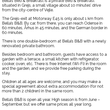
Bella’s Bed & Breakfast is a private Bed & Breakfast
situated in Grejs, a small village about 10 minutes’ drive
from the city-centre of Vejle.
The Grejs-exit at Motorway E45 is only about 1 km from
Bella’s B&B. By car, from there, you can reach Odense in
60 minutes, Århus in 45 minutes, and the German border in
60 minutes.
There is one double-bedroom at Bella’s B&B with a newly
renovated, private bathroom.
Besides bedroom and bathroom, guests have access to a
garden with a terrace, a small kitchen with refrigerator,
cooker, oven, etc. There is free Internet (Wi-Fi) in the room
and the garden, and we provide free parking during the
stay.
Children at all ages are welcome, and you may make a
special agreement about extra accommodation (for not
more than 2 children) in the same room.
Bella’s B&B is open all year. High season is from June –
September, but we offer same prices all year long.