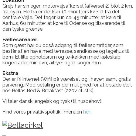
Lokation
Grejs har sin egen motorvejsafkørsel (afkørsel 2) blot 2 km.
fra byen. Herfra er der kun 10 minutters kørsel fra det
centrale Vejle. Det tager kun ca. 45 minutter at køre til
Aarhus, 60 minutter at køre til Odense og tilsvarende til
den tyske grænse.
Fællesarealer
Som gæst har du også adgang til fællesområder, som
består af en have med terrasse, sandkasse og legehus til
børn. Et lille opholdsrum og te-køkken med køleskab,
kogeplader, miniovn, aifryer og el-koger mm.
Ekstra
Der er fri internet (Wifi) på værelset og i haven samt gratis
parkering. Mod betaling er der mulighed for at oplade elbil
hos Bellas Bed & Breakfast (220v el-stik).
Vi taler dansk, engelsk og tysk (til husbehov).
Find vores privatlivspolitik i menuen
her
.