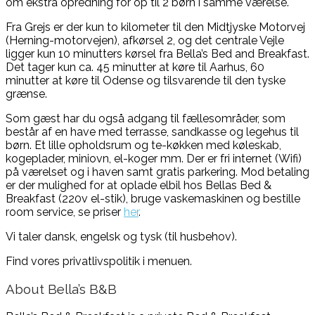
om ekstra opredning for op til 2 børn i samme værelse.
Fra Grejs er der kun to kilometer til den Midtjyske Motorvej
(Herning-motorvejen), afkørsel 2, og det centrale Vejle
ligger kun 10 minutters kørsel fra Bella’s Bed and Breakfast.
Det tager kun ca. 45 minutter at køre til Aarhus, 60
minutter at køre til Odense og tilsvarende til den tyske
grænse.
Som gæst har du også adgang til fællesområder, som
består af en have med terrasse, sandkasse og legehus til
børn. Et lille opholdsrum og te-køkken med køleskab,
kogeplader, miniovn, el-koger mm. Der er fri internet (Wifi)
på værelset og i haven samt gratis parkering. Mod betaling
er der mulighed for at oplade elbil hos Bellas Bed &
Breakfast (220v el-stik), bruge vaskemaskinen og bestille
room service, se priser
her
.
Vi taler dansk, engelsk og tysk (til husbehov).
Find vores privatlivspolitik i menuen.
About Bella’s B&B