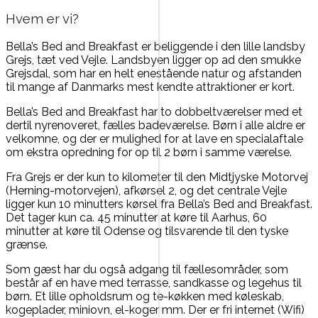
Hvem er vi?
Bella’s Bed and Breakfast er beliggende i den lille landsby
Grejs, tæt ved Vejle. Landsbyen ligger op ad den smukke
Grejsdal, som har en helt enestående natur og afstanden
til mange af Danmarks mest kendte attraktioner er kort.
Bella’s Bed and Breakfast har to dobbeltværelser med et
dertil nyrenoveret, fælles badeværelse. Børn i alle aldre er
velkomne, og der er mulighed for at lave en specialaftale
om ekstra opredning for op til 2 børn i samme værelse.
Fra Grejs er der kun to kilometer til den Midtjyske Motorvej
(Herning-motorvejen), afkørsel 2, og det centrale Vejle
ligger kun 10 minutters kørsel fra Bella’s Bed and Breakfast.
Det tager kun ca. 45 minutter at køre til Aarhus, 60
minutter at køre til Odense og tilsvarende til den tyske
grænse.
Som gæst har du også adgang til fællesområder, som
består af en have med terrasse, sandkasse og legehus til
børn. Et lille opholdsrum og te-køkken med køleskab,
kogeplader, miniovn, el-koger mm. Der er fri internet (Wifi)